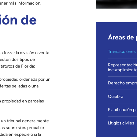
ener más información.
ión de
Áreas de 
Transacciones i
a forzar la división o venta
xisten dos tipos de
Representación
tatutos de Florida:
incumplimiento
a propiedad ordenada por un
Derecho empre
fertas selladas o una
Quiebra
 la propiedad en parcelas
Planificación p
 un tribunal generalmente
Litigios civiles
tas sobre si es probable
dida en especie o si la