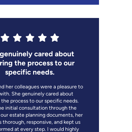
genuinely cared about
we 
oring the process to our
the
specific needs.
nd her colleagues were a pleasure to
My exp
with. She genuinely cared about
Ydelmi
g the process to our specific needs.
repr
e initial consultation through the
res
f our estate planning documents, her
appri
 thorough, responsive, and kept us
out mo
ormed at every step. I would highly
w