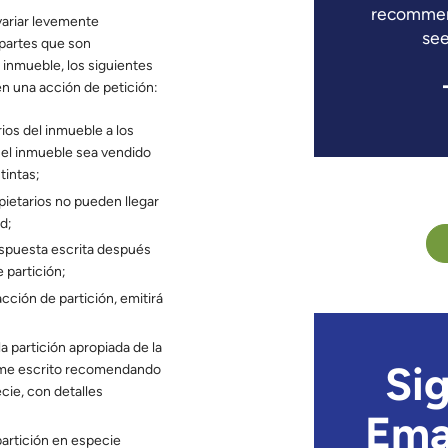
the process. I highly recommend
recommen
variar levemente
Tilford and his staff!
see
 partes que son
l inmueble, los siguientes
– Caroline
n una acción de petición:
ios del inmueble a los
 el inmueble sea vendido
tintas;
pietarios no pueden llegar
d;
espuesta escrita después
 partición;
cción de partición, emitirá
a partición apropiada de la
orme escrito recomendando
Si
cie, con detalles
Ema
 partición en especie