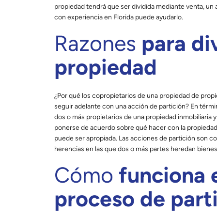
propiedad tendrá que ser dividida mediante venta, un
con experiencia en Florida puede ayudarlo.
Razones
para div
propiedad
Profes
¿Por qué los copropietarios de una propiedad de prop
thoug
seguir adelante con una acción de partición? En térm
dos o más propietarios de una propiedad inmobiliaria 
I worked wi
ponerse de acuerdo sobre qué hacer con la propiedad,
puede ser apropiada. Las acciones de partición son
me and a par
herencias en las que dos o más partes heredan biene
This was a de
family memb
Cómo
funciona 
the issue
opposing p
proceso de part
refused. 
attentive