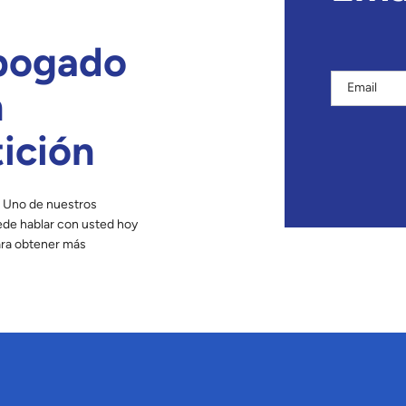
bogado
Email
n
ición
? Uno de nuestros
ede hablar con usted hoy
ara obtener más