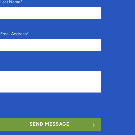
Last Name
*
Email Address
*
SEND MESSAGE