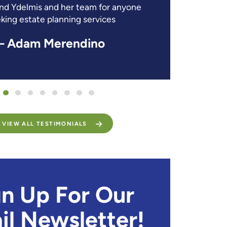
d Ydelmis and her team for anyone
circ
king estate planning services
– Adam Merendino
VIEW ALL TESTIMONIALS
gn Up For Our
il Newsletter!