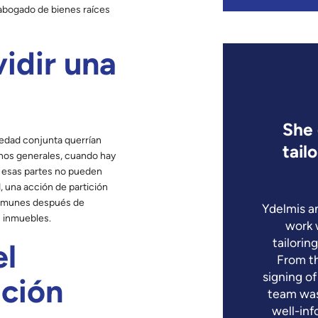
 abogado de bienes raíces
idir una
sional, attentive, and
She 
iedad conjunta querrían
htful to all parties
tail
inos generales, cuando hay
y esas partes no pueden
th Tilford Yates who represented
 una acción de partición
 comunes después de
tner seeking a partition lawsuit.
Ydelmis a
s inmuebles.
licate matter because it involved
work 
ers. Tilford was able to resolve
tailorin
el
 by negotiating a sale with the
From th
arty, which they had previously
signing o
ición
Tilford remained professional,
team was
, and thoughtful to all parties
well-inf