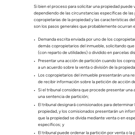
throughout 
Si bien el proceso para solicitar una propiedad puede 
dependiendo de las circunstancias específicas de las
copropietarias de la propiedad y las características de
son los pasos generales que probablemente ocurran e
Demanda escrita enviada por uno de los copropietar
demás copropietarios del inmueble, solicitando que
(con reparto de utilidades) o dividido en parcelas dis
Presentar una acción de partición cuando los copro
a un acuerdo sobre la venta o división de la propieda
Los copropietarios del inmueble presentarán una r
de recibir información sobre la petición de acción de
Si el tribunal considera que procede presentar una a
una sentencia de partición;
El tribunal designará comisionados para determinar l
propiedad, y los comisionados presentarán un inf
que la propiedad se divida mediante venta o en espe
específicos; y
El tribunal puede ordenar la partición por venta o la