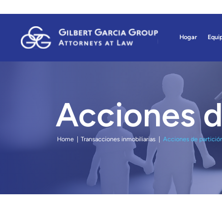
Skip
to
main
Hogar
Equip
content
Acciones d
Home
|
Transacciones inmobiliarias
|
Acciones de partició