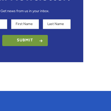
Get news from us in your inbox.
First
Last
Name
Name
SUBMIT